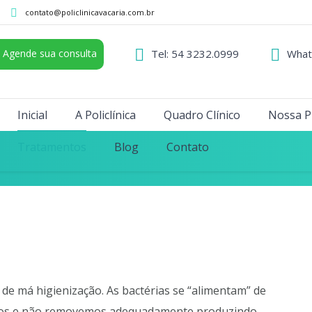
contato@policlinicavacaria.com.br
Agende sua consulta
Tel: 54 3232.0999
What
Inicial
A Policlínica
Quadro Clínico
Nossa P
Tratamentos
Blog
Contato
de má higienização. As bactérias se “alimentam” de
imos e não removemos adequadamente produzindo