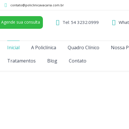
contato@policlinicavacaria.com.br
Agende sua consulta
Tel: 54 3232.0999
What
Inicial
A Policlínica
Quadro Clínico
Nossa P
Tratamentos
Blog
Contato