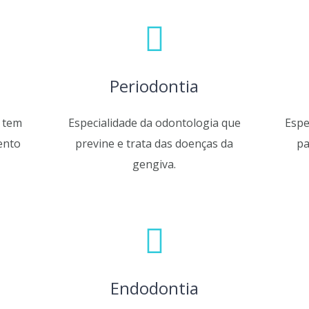
Periodontia
e tem
E
specialidade da odontologia que
Espe
ento
previne e trata das doenças da
pa
gengiva.
Endodontia